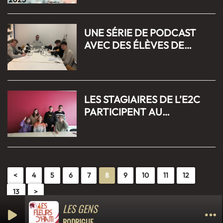
SAINT DIZIER LE 22 MARS
2025
UNE SÉRIE DE PODCAST
AVEC DES ÉLÈVES DE
L'ESTIC DE SAINT DIZIER
LES STAGIAIRES DE L’E2C
PARTICIPENT AU
CONCOURS « JE FILME MA
FORMATION »
<
4
5
6
7
8
9
10
11
12
13
>
LES GENS
RODRIGUE