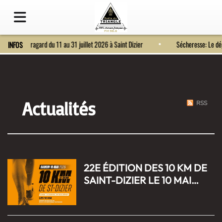
Fort Bragard du 11 au 31 juillet 2026 à Saint Dizier
Sécheresse: Le 
INFOS
Actualités
RSS
22E ÉDITION DES 10 KM DE
SAINT-DIZIER LE 10 MAI
2025