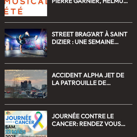
PIERRE GARNIER, HELMUT
FRITZ...DÉCOUVREZ LA
PROGRAMMATION DU
PROCHAIN MUSICAL ETÉ À
SAINT DIZIER
STREET BRAG’ART À SAINT
DIZIER : UNE SEMAINE
DÉDIÉE AUX CULTURES
URBAINES DU 07 AU 12
AVRIL 2025
ACCIDENT ALPHA JET DE
LA PATROUILLE DE
FRANCE À SAINT DIZIER: 3
ENQUÊTES OUVERTES
JOURNÉE CONTRE LE
CANCER: RENDEZ VOUS
AU MARCHÉ COUVERT DE