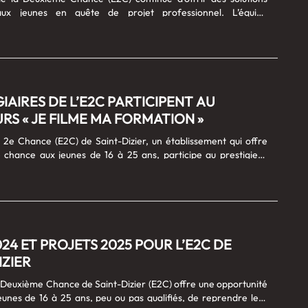
aux jeunes en quête de projet professionnel. L’équipe
de l’E2C Saint-Dizier vous invite à découvrir sa pédagogie
rs de sa matinée portes ouvertes ce jeudi 22 janvier 2026. Que
n jeune motivé, un parent ou un partenaire de l’insertion, cet
est l’occasion idéale pour comprendre comment l’E2C
des parcours, nous parlons de 2025 et des projets 2026
Laurent, Coordinatrice du site de......
GIAIRES DE L’E2C PARTICIPENT AU
S « JE FILME MA FORMATION »
a 2e Chance (E2C) de Saint-Dizier, un établissement qui offre
chance aux jeunes de 16 à 25 ans, participe au prestigieux
 filme ma formation”. Cette initiative nationale permet aux
ettre en lumière leur parcours de formation à travers la
de courtes vidéos. Ninon, Jawed, Ninon, Anaelle, Pierrick,
ul sont au micro de Lucienne Stalla pour nous présenter la
 film “The Legend of E2C” Notre sujet ci dessous : > :
io......
024 ET PROJETS 2025 POUR L’E2C DE
IZIER
a Deuxième Chance de Saint-Dizier (E2C) offre une opportunité
eunes de 16 à 25 ans, peu ou pas qualifiés, de reprendre leur