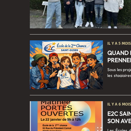
IL Y A 5 MOIS
QUAND L
PRENNE
Sous les pro
les stagiair
troqué leurs
permis de por
professionn
passions et 
IL Y A 6 MOIS
simple, mais 
enregistremen
E2C SAI
SON AVE
Les Écoles d