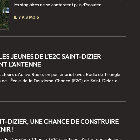
les stagiaires ne se contentent plus d’écouter......
IL Y A 3 MOIS
ES JEUNES DE L’E2C SAINT-DIZIER
NT L’ANTENNE
jecteurs d’Active Radio, en partenariat avec Radio du Triangle,
es de l’École de la Deuxième Chance (E2C) de Saint-Dizier ont
 cahiers pour des micros. Une expérience immersive qui leur a
ter haut leur voix et de partager leur parcours vers l’insertion
elle. Se présenter, raconter son intégration, évoquer ses
dessiner les contours d’un futur métier : l’exercice n’est pas
les jeunes de l’E2C l’ont relevé avec brio. En participant à ces
ts, ils ne se sont pas seulement......
NT-DIZIER, UNE CHANCE DE CONSTRUIRE
NIR !
e la Deuxième Chance (E2C) continue d’offrir des solutions