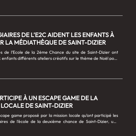
 de construire un avenir professionnel. Un accompagnement
sé et intensif : L’E2C propose un parcours de formation et
ement individualisé pour les jeunes de 16 à 25 ans sans
n, ou titulaires d’un BEP, CAP, Bac ou équivalent, éloignés de
uhaitant accéder à un emploi ou une formation.1 Le seul critère
a motivation. Estelle Laurent,......
GIAIRES DE L’E2C AIDENT LES ENFANTS À
 LA MÉDIATHÈQUE DE SAINT-DIZIER
es de l’Ecole de la 2ème Chance du site de Saint-Dizier ont
 enfants différents ateliers créatifs sur le thème de Noël pour
édiathèque.Ninon Pierrick et Anaelle ont encadrés cet atelier
iquent le déroulement de cette action > : Download
r les différents ateliers encadrés par les stagiaires, avant de
....
ARTICIPE À UN ESCAPE GAME DE LA
 LOCALE DE SAINT-DIZIER
scape game proposé par la mission locale qu’ont participé les
aires de l’école de la deuxième chance de Saint-Dizier, une
utour de l’emploi et une façon particulière d’aborder et de
her les jeunes. Les participants ont trouvé cet escape game