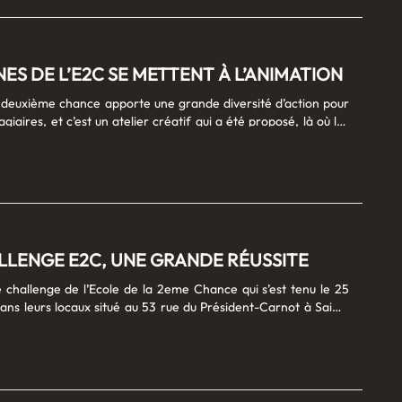
sant, même si au départ le chrono était lancé et qu’il a fallut
les indices au plus vite afin de trouver le fameux “mot” !
vec Carole BENAMOU Formatrice Remise À Niveau Ecole de La
par......
NES DE L’E2C SE METTENT À L’ANIMATION
a deuxième chance apporte une grande diversité d’action pour
agiaires, et c’est un atelier créatif qui a été proposé, là où les
aires se sont transformés en animateurs pour des enfants de 4
s créations sur la thématique de Noël, celles-ci seront visible
aux de la médiathèque de Saint-Dizier Entretien avec Marina
rmatrice au sein de l’E2C par Lucienne Stalla > :
io......
LLENGE E2C, UNE GRANDE RÉUSSITE
e challenge de l’Ecole de la 2eme Chance qui s’est tenu le 25
ns leurs locaux situé au 53 rue du Président-Carnot à Saint-
quipe s’était mobilisée. Nombreuses structures ont participé à ce
qui se voulait ludique avec de nombreuses thématique
e, géo, art,…) Le principe étant de composer des groupes de
férentes structures tel que la mission locale, Unis Cité, promo
ntre AFPA, mais également l’E2C venu de Vitry-le-François,