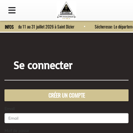
Fort Bragard du 11 au 31 juillet 2026 à Saint Dizier
Sécheresse: Le départe
INFOS
Se connecter
CRÉER UN COMPTE
Email
(L’email est obligatoire )
Mot de passe